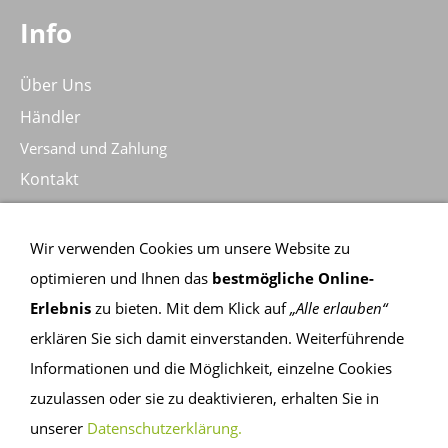
Info
Über Uns
Händler
Versand und Zahlung
Kontakt
Kontakt
Wir verwenden Cookies um unsere Website zu
optimieren und Ihnen das
bestmögliche Online-
Claudia Philipp I Catherine Gschwind
Erlebnis
zu bieten. Mit dem Klick auf
„Alle erlauben“
Hohenheimer Strasse 17, 73734 Esslingen
erklären Sie sich damit einverstanden. Weiterführende
Telefon:
+49 (0)711 388790
Informationen und die Möglichkeit, einzelne Cookies
Email:
info@holzpluswolle.com
zuzulassen oder sie zu deaktivieren, erhalten Sie in
Web:
www.holzpluswolle.com
unserer
Datenschutzerklärung
.