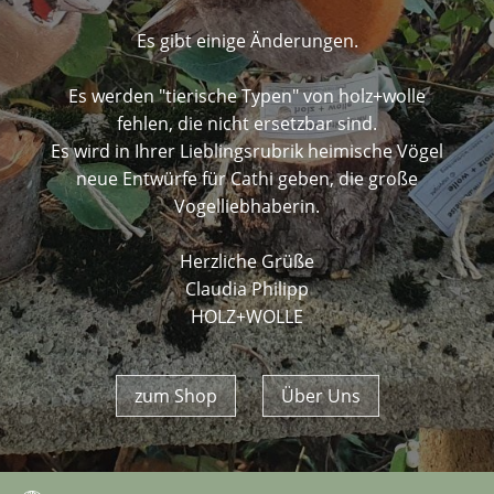
Es gibt einige Änderungen.
Es werden "tierische Typen" von holz+wolle
fehlen, die nicht ersetzbar sind.
Es wird in Ihrer Lieblingsrubrik heimische Vögel
neue Entwürfe für Cathi geben, die große
Vogelliebhaberin.
Herzliche Grüße
Claudia Philipp
HOLZ+WOLLE
zum Shop
Über Uns