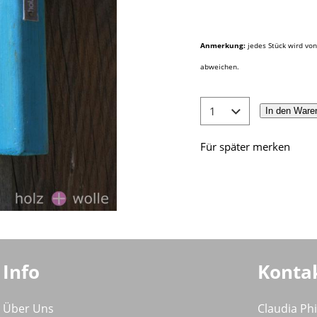
Anmerkung:
jedes Stück wird von
abweichen.
In den Ware
Für später merken
Info
Konta
Über Uns
Claudia Ph