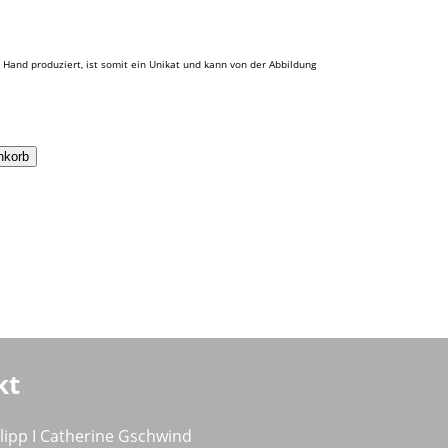
 Hand produziert, ist somit ein Unikat und kann von der Abbildung
nkorb
kt
ilipp I Catherine Gschwind